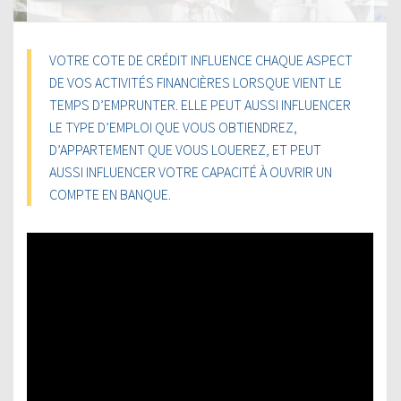
VOTRE COTE DE CRÉDIT INFLUENCE CHAQUE ASPECT
DE VOS ACTIVITÉS FINANCIÈRES LORSQUE VIENT LE
TEMPS D’EMPRUNTER. ELLE PEUT AUSSI INFLUENCER
LE TYPE D’EMPLOI QUE VOUS OBTIENDREZ,
D’APPARTEMENT QUE VOUS LOUEREZ, ET PEUT
AUSSI INFLUENCER VOTRE CAPACITÉ À OUVRIR UN
COMPTE EN BANQUE.