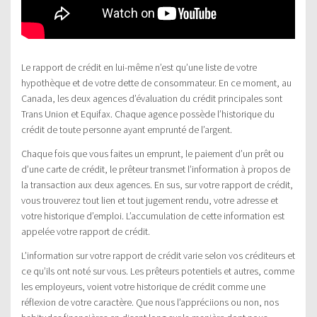
Le rapport de crédit en lui-même n’est qu’une liste de votre
hypothèque et de votre dette de consommateur. En ce moment, au
Canada, les deux agences d’évaluation du crédit principales sont
Trans Union et Equifax. Chaque agence possède l’historique du
crédit de toute personne ayant emprunté de l’argent.
Chaque fois que vous faites un emprunt, le paiement d’un prêt ou
d’une carte de crédit, le prêteur transmet l’information à propos de
la transaction aux deux agences. En sus, sur votre rapport de crédit,
vous trouverez tout lien et tout jugement rendu, votre adresse et
votre historique d’emploi. L’accumulation de cette information est
appelée votre rapport de crédit.
L’information sur votre rapport de crédit varie selon vos créditeurs et
ce qu’ils ont noté sur vous. Les prêteurs potentiels et autres, comme
les employeurs, voient votre historique de crédit comme une
réflexion de votre caractère. Que nous l’appréciions ou non, nos